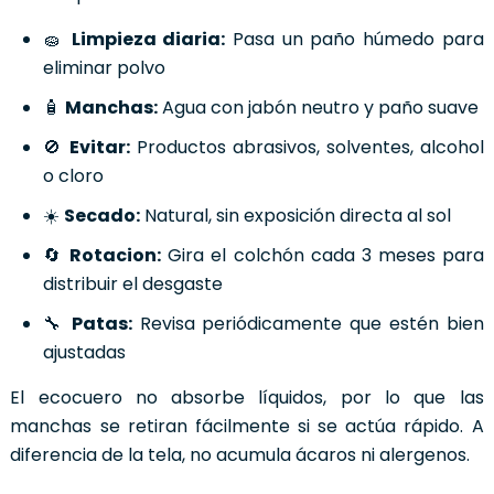
🧽
Limpieza diaria:
Pasa un paño húmedo para
eliminar polvo
🧴
Manchas:
Agua con jabón neutro y paño suave
🚫
Evitar:
Productos abrasivos, solventes, alcohol
o cloro
☀️
Secado:
Natural, sin exposición directa al sol
🔄
Rotacion:
Gira el colchón cada 3 meses para
distribuir el desgaste
🔧
Patas:
Revisa periódicamente que estén bien
ajustadas
El ecocuero no absorbe líquidos, por lo que las
manchas se retiran fácilmente si se actúa rápido. A
diferencia de la tela, no acumula ácaros ni alergenos.