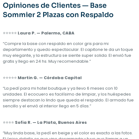
Opiniones de Clientes — Base
Sommier 2 Plazas con Respaldo
⭐⭐⭐⭐⭐
Laura P. — Palermo, CABA
“Compre la base con respaldo en color gris para mi
departamento y quedo espectacular. El capitone le da un toque
muy elegante, y la estructura se siente super solida. El envió fue
gratis y llego en 24 hs. Muy recomendable.”
⭐⭐⭐⭐⭐
Martin G. — Córdoba Capital
“La pedí para mi hotel boutique y ya llevo 6 meses con 10
unidades. El ecocuero es facilísimo de limpiar, y los huéspedes
siempre destacan lo lindo que queda el respaldo. El armado fue
sencillo y el envió al interior llego en 5 días.”
⭐⭐⭐⭐
Sofia R. — La Plata, Buenos Aires
“Muy linda base, la pedí en beige y el color es exacto a las fotos.
El único detalle es que vine desarmada y tuve que llamar a un