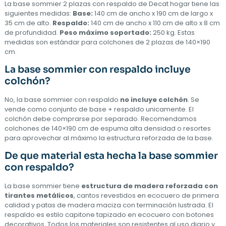
La base sommier 2 plazas con respaldo de Decat hogar tiene las
siguientes medidas:
Base:
140 cm de ancho x 190 cm de largo x
35 cm de alto.
Respaldo:
140 cm de ancho x 110 cm de alto x 8 cm
de profundidad.
Peso máximo soportado:
250 kg. Estas
medidas son estándar para colchones de 2 plazas de 140×190
cm.
La base sommier con respaldo incluye
colchón?
No, la base sommier con respaldo
no incluye colchón
. Se
vende como conjunto de base + respaldo unicamente. El
colchón debe comprarse por separado. Recomendamos
colchones de 140×190 cm de espuma alta densidad o resortes
para aprovechar al máximo la estructura reforzada de la base.
De que material esta hecha la base sommier
con respaldo?
La base sommier tiene
estructura de madera reforzada con
tirantes metálicos
, cantos revestidos en ecocuero de primera
calidad y patas de madera maciza con terminación lustrada. El
respaldo es estilo capitone tapizado en ecocuero con botones
decorativos. Todos los materiales son resistentes al uso diario y