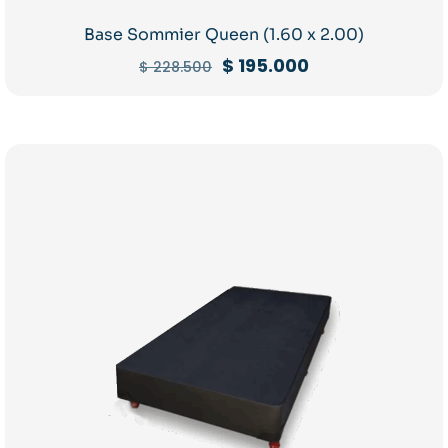
Base Sommier Queen (1.60 x 2.00)
El
El
$
195.000
$
228.500
precio
precio
original
actual
era:
es:
$ 228.500.
$ 195.000.