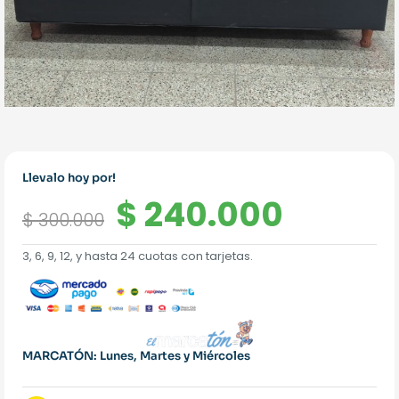
Llevalo hoy por!
El
El
$
240.000
$
300.000
precio
precio
3, 6, 9, 12, y hasta 24 cuotas con tarjetas.
original
actual
era:
es:
$ 300.000.
$ 240.
MARCATÓN: Lunes, Martes y Miércoles