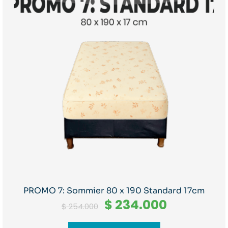
PROMO 7: Sommier 80 x 190 Standard 17cm
El
El
$
234.000
$
254.000
precio
precio
original
actual