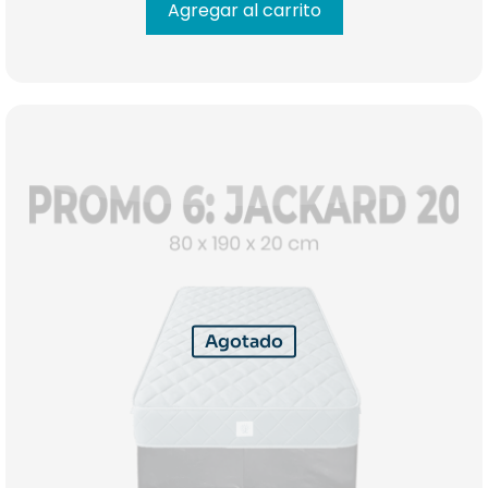
era:
es:
Agregar al carrito
$ 254.000.
$ 234.000
Agotado