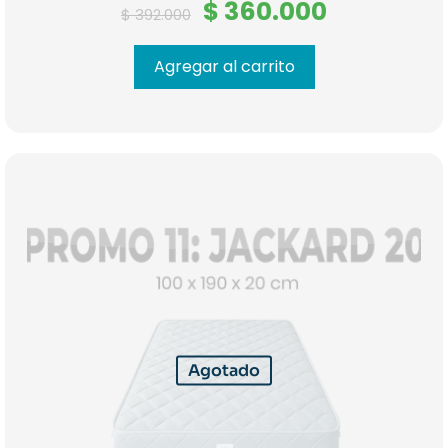
El
El
$
360.000
$
392.000
precio
precio
original
actual
era:
es:
Agregar al carrito
$ 392.000.
$ 360.000
Agotado