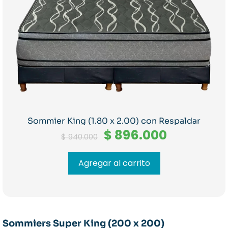
Sommier King (1.80 x 2.00) con Respaldar
El
El
$
896.000
$
940.000
precio
precio
original
actual
era:
es:
Agregar al carrito
$ 940.000.
$ 896.000
Sommiers Super King (200 x 200)