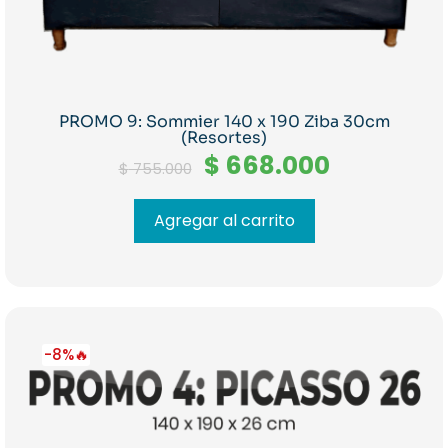
PROMO 9: Sommier 140 x 190 Ziba 30cm
(Resortes)
El
El
$
668.000
$
755.000
precio
precio
original
actual
era:
es:
Agregar al carrito
$ 755.000.
$ 668.000
-8%🔥