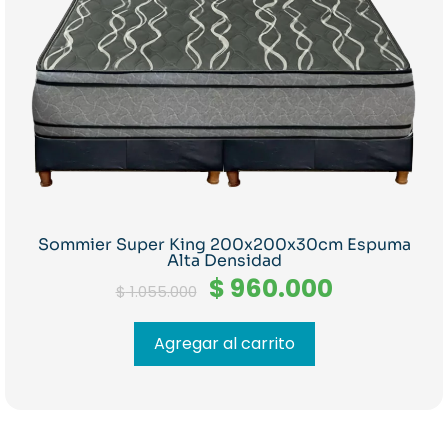
Sommier Super King 200x200x30cm Espuma
Alta Densidad
El
El
$
960.000
$
1.055.000
precio
precio
original
actual
era:
es:
Agregar al carrito
$ 1.055.000.
$ 960.000