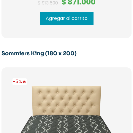
El
El
$
871.000
$
913.500
precio
precio
original
actual
era:
es:
Agregar al carrito
$ 913.500.
$ 871.000.
Sommiers King (180 x 200)
-5%🔥