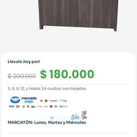
Llevalo hoy por!
El
El
$
180.000
$
200.000
precio
precio
3, 6, 9, 12, y hasta 24 cuotas con tarjetas.
original
actual
era:
es:
$ 200.000.
$ 180.0
MARCATÓN: Lunes, Martes y Miércoles