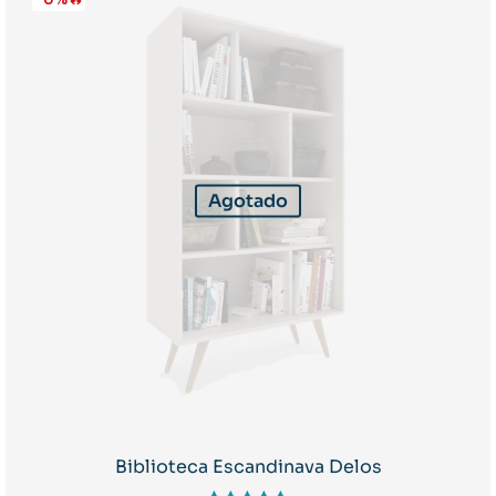
Agotado
Biblioteca Escandinava Delos