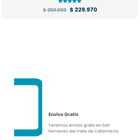
Valorado en
El
El
$
229.970
$
250.000
5.00
precio
precio
de 5
original
actual
era:
es:
$ 250.000.
$ 229.970.
Envíos Gratis
Tenemos envíos gratis en San
Fernando del Valle de Catamarca.