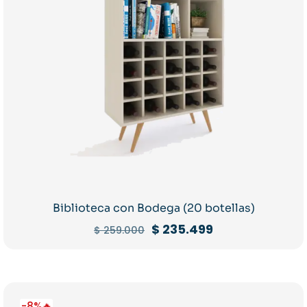
Biblioteca con Bodega (20 botellas)
El
El
$
235.499
$
259.000
precio
precio
original
actual
era:
es:
$ 259.000.
$ 235.499.
-8%🔥