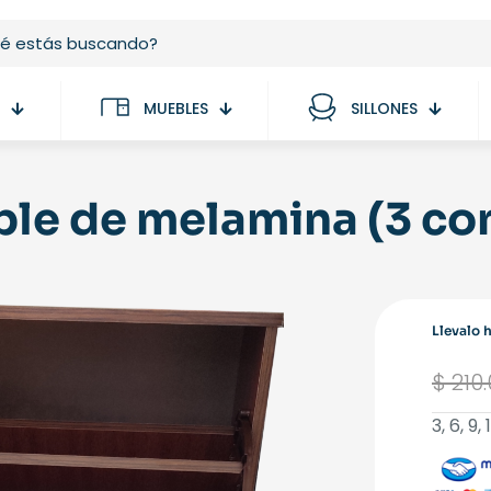
MUEBLES
SILLONES
le de melamina (3 c
Llevalo 
$
210
3, 6, 9