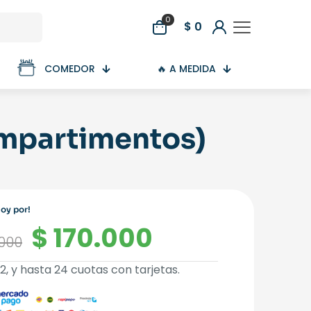
0
$ 0
COMEDOR
🔥 A MEDIDA
ompartimentos)
hoy por!
El
El
$
170.000
.000
precio
precio
, 12, y hasta 24 cuotas con tarjetas.
original
actual
era:
es: