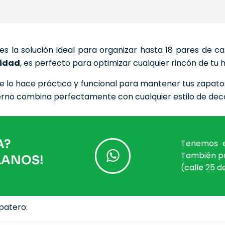
s la solución ideal para organizar hasta 18 pares de c
didad
, es perfecto para optimizar cualquier rincón de tu 
que lo hace práctico y funcional para mantener tus zapat
erno combina perfectamente con cualquier estilo de dec
A?
Tenemos e
También po
LANOS!
(calle 25 
apatero: