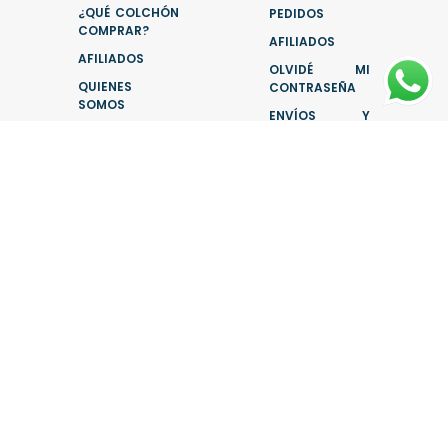
¿QUÉ COLCHÓN
PEDIDOS
COMPRAR?
AFILIADOS
AFILIADOS
OLVIDÉ MI
QUIENES
CONTRASEÑA
SOMOS
ENVÍOS Y
BLOG
DEVOLUCIONES
CONTACTO
DÓNDE ESTAMOS?
25 de Mayo 918, San Fernando del Valle de
Catamarca, Catamarca, 4700.
HORARIOS
Lunes a Sábados
9hs - 21hs