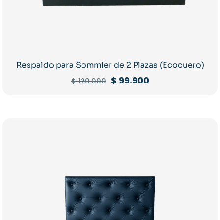
Respaldo para Sommier de 2 Plazas (Ecocuero)
El
El
$
99.900
$
120.000
precio
precio
original
actual
era:
es:
$ 120.000.
$ 99.900.