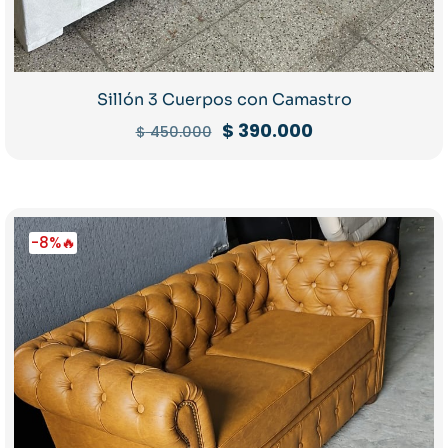
Sillón 3 Cuerpos con Camastro
El
El
$
390.000
$
450.000
precio
precio
original
actual
era:
es:
$ 450.000.
$ 390.000.
-8%🔥