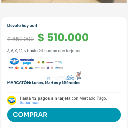
Llevalo hoy por!
El
El
$
510.000
$
550.000
precio
precio
3, 6, 9, 12, y hasta 24 cuotas con tarjetas.
original
actual
era:
es:
$ 550.000.
$ 510.0
MARCATÓN: Lunes, Martes y Miércoles
Hasta 12 pagos sin tarjeta
con Mercado Pago.
Saber más
COMPRAR