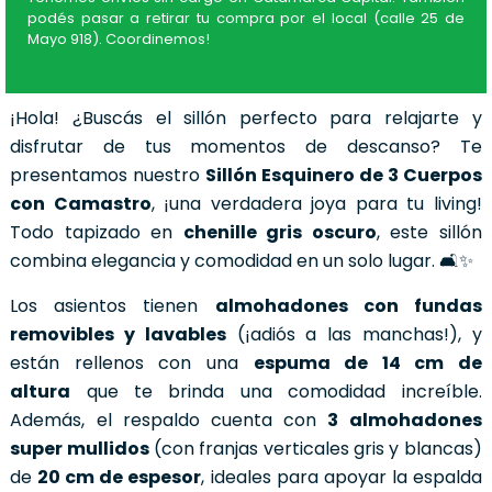
podés pasar a retirar tu compra por el local (calle 25 de
Mayo 918). Coordinemos!
¡Hola! ¿Buscás el sillón perfecto para relajarte y
disfrutar de tus momentos de descanso? Te
presentamos nuestro
Sillón Esquinero de 3 Cuerpos
con Camastro
, ¡una verdadera joya para tu living!
Todo tapizado en
chenille gris oscuro
, este sillón
combina elegancia y comodidad en un solo lugar. 🛋️✨
Los asientos tienen
almohadones con fundas
removibles y lavables
(¡adiós a las manchas!), y
están rellenos con una
espuma de 14 cm de
altura
que te brinda una comodidad increíble.
Además, el respaldo cuenta con
3 almohadones
super mullidos
(con franjas verticales gris y blancas)
de
20 cm de espesor
, ideales para apoyar la espalda