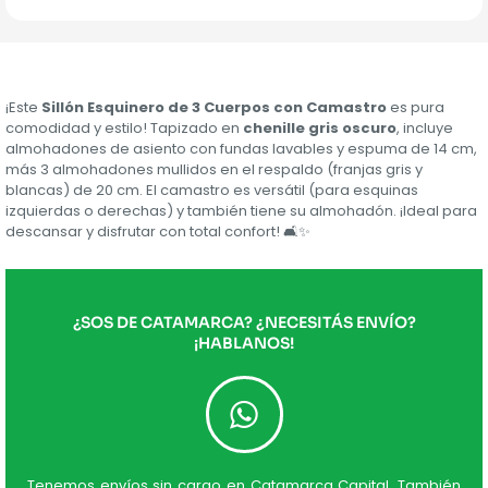
¡Este
Sillón Esquinero de 3 Cuerpos con Camastro
es pura
comodidad y estilo! Tapizado en
chenille gris oscuro
, incluye
almohadones de asiento con fundas lavables y espuma de 14 cm,
más 3 almohadones mullidos en el respaldo (franjas gris y
blancas) de 20 cm. El camastro es versátil (para esquinas
izquierdas o derechas) y también tiene su almohadón. ¡Ideal para
descansar y disfrutar con total confort! 🛋️✨
¿SOS DE CATAMARCA? ¿NECESITÁS ENVÍO?
¡HABLANOS!
Tenemos envíos sin cargo en Catamarca Capital. También