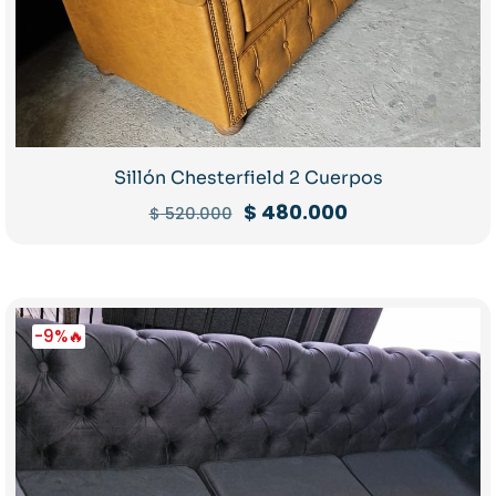
Sillón Chesterfield 2 Cuerpos
El
El
$
480.000
$
520.000
precio
precio
original
actual
era:
es:
$ 520.000.
$ 480.000.
-9%🔥