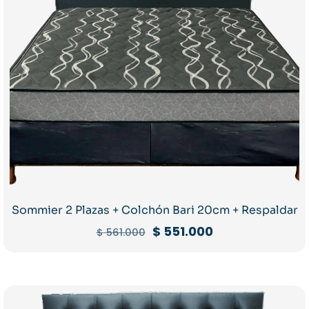
Sommier 2 Plazas + Colchón Bari 20cm + Respaldar
El
El
$
551.000
$
561.000
precio
precio
original
actual
era:
es:
$ 561.000.
$ 551.000.