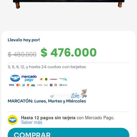
Llevalo hoy por!
El
El
$
476.000
$
480.000
precio
precio
3, 6, 9, 12, y hasta 24 cuotas con tarjetas.
original
actual
era:
es:
$ 480.000.
$ 476.
MARCATÓN: Lunes, Martes y Miércoles
Hasta 12 pagos sin tarjeta
con Mercado Pago.
Saber más
COMPRAR