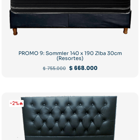
PROMO 9: Sommier 140 x 190 Ziba 30cm
(Resortes)
El
El
$
668.000
$
755.000
precio
precio
original
actual
era:
es:
$ 755.000.
$ 668.000.
-2%🔥