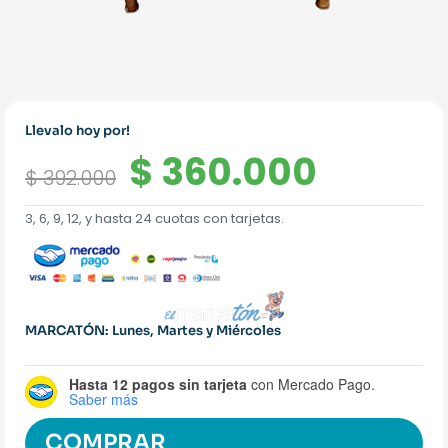
Llevalo hoy por!
El
El
$
360.000
$
392.000
precio
precio
3, 6, 9, 12, y hasta 24 cuotas con tarjetas.
original
actual
era:
es:
$ 392.000.
$ 360.
MARCATÓN: Lunes, Martes y Miércoles
Hasta 12 pagos sin tarjeta
con Mercado Pago.
Saber más
COMPRAR