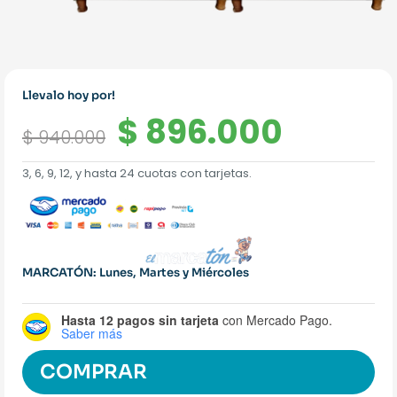
Llevalo hoy por!
El
El
$
896.000
$
940.000
precio
precio
3, 6, 9, 12, y hasta 24 cuotas con tarjetas.
original
actual
era:
es:
$ 940.000.
$ 896.
MARCATÓN: Lunes, Martes y Miércoles
Hasta 12 pagos sin tarjeta
con Mercado Pago.
Saber más
COMPRAR