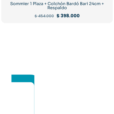
Sommier 1 Plaza + Colchón Bardó Bari 24cm +
Respaldo
El
El
$
398.000
$
454.000
precio
precio
original
actual
era:
es:
$ 454.000.
$ 398.000.