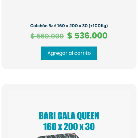
Colchón Bari 160 x 200 x 30 (+100Kg)
El
El
$
536.000
$
560.000
precio
precio
original
actual
Agregar al carrito
era:
es:
$ 560.000.
$ 536.0