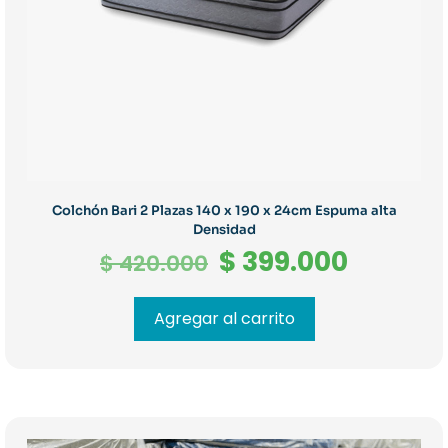
Colchón Bari 2 Plazas 140 x 190 x 24cm Espuma alta
Densidad
El
El
$
399.000
$
420.000
precio
precio
original
actual
Agregar al carrito
era:
es:
$ 420.000.
$ 399.0