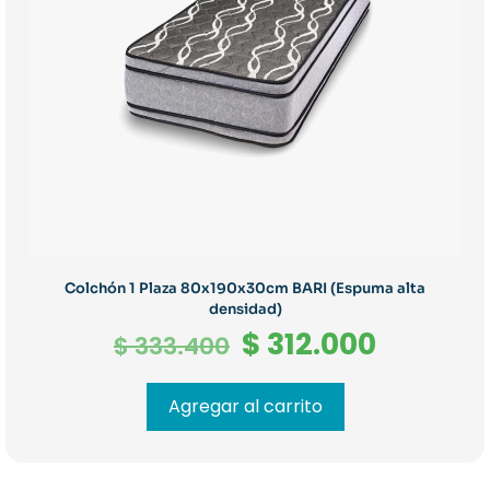
Colchón 1 Plaza 80x190x30cm BARI (Espuma alta
densidad)
El
El
$
312.000
$
333.400
precio
precio
original
actual
Agregar al carrito
era:
es:
$ 333.400.
$ 312.00