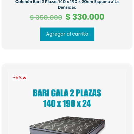
Colchón Bari 2 Plazas 140 x 190 x 20cm Espuma alta
Densidad
El
El
$
330.000
$
350.000
precio
precio
original
actual
Agregar al carrito
era:
es:
$ 350.000.
$ 330.0
-5%🔥