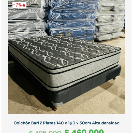
-7%🔥
Colchón Bari 2 Plazas 140 x 190 x 30cm Alta densidad
El
El
$
460.000