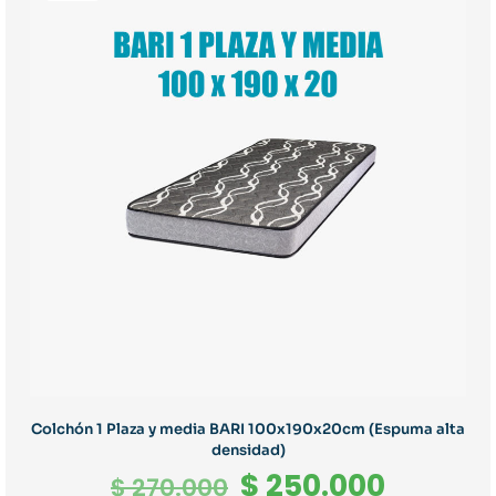
Colchón 1 Plaza y media BARI 100x190x20cm (Espuma alta
densidad)
El
El
$
250.000
$
270.000