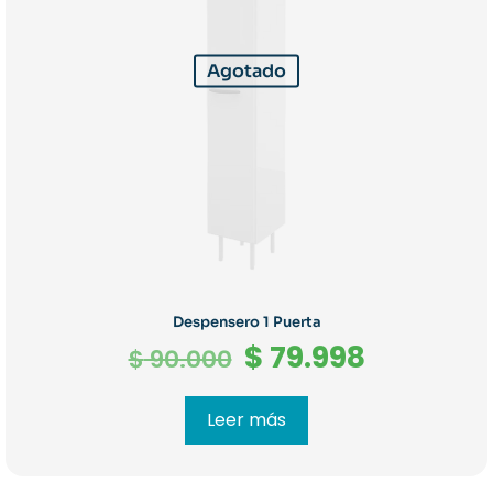
Agotado
Despensero 1 Puerta
El
El
$
79.998
$
90.000
precio
precio
original
actual
Leer más
era:
es:
$ 90.000.
$ 79.998