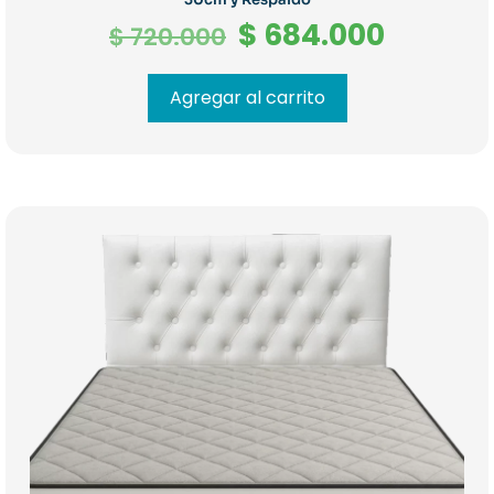
El
El
$
684.000
$
720.000
precio
precio
original
actual
Agregar al carrito
era:
es:
$ 720.000.
$ 684.0