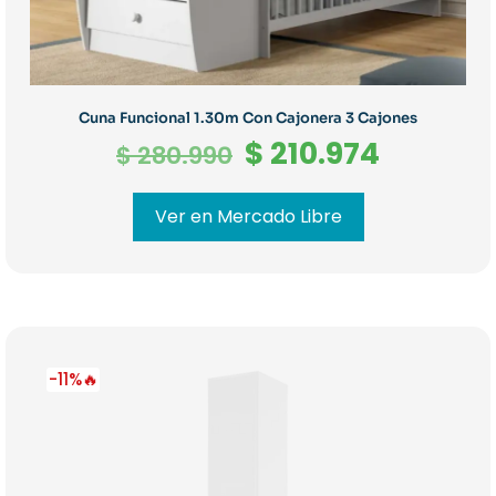
Cuna Funcional 1.30m Con Cajonera 3 Cajones
El
El
$
210.974
$
280.990
precio
precio
original
actual
Ver en Mercado Libre
era:
es:
$ 280.990.
$ 210.97
-11%🔥