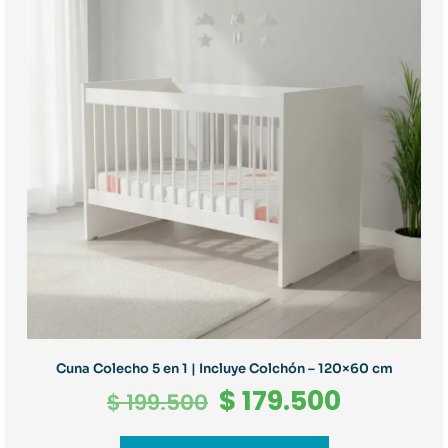
Cuna Colecho 5 en 1 | Incluye Colchón – 120×60 cm
El
El
$
179.500
$
199.500
precio
precio