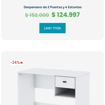
Despensero de 2 Puertas y 4 Estantes
El
El
$
124.997
$
152.000
precio
precio
original
actual
Leer más
era:
es:
$ 152.000.
$ 124.99
-24%🔥