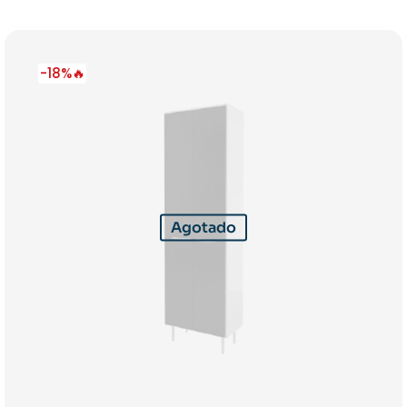
-18%🔥
Agotado