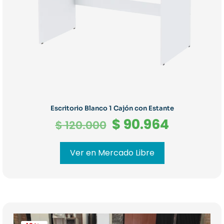
Escritorio Blanco 1 Cajón con Estante
El
El
$
90.964
$
120.000
precio
precio
original
actual
Ver en Mercado Libre
era:
es:
$ 120.000.
$ 90.964