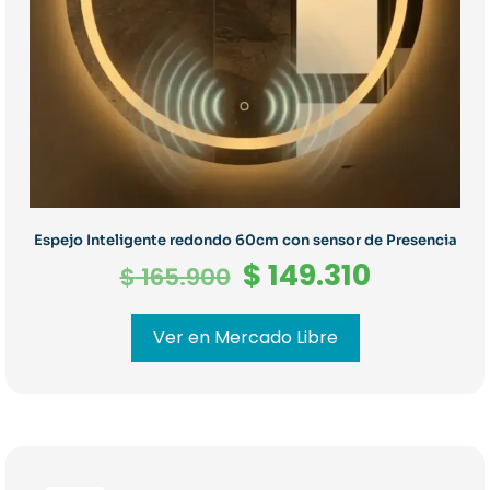
Espejo Inteligente redondo 60cm con sensor de Presencia
El
El
$
149.310
$
165.900
precio
precio
original
actual
Ver en Mercado Libre
era:
es:
$ 165.900.
$ 149.31