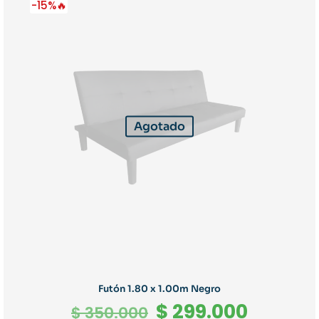
-15%🔥
Agotado
Futón 1.80 x 1.00m Negro
El
El
$
299.000
$
350.000