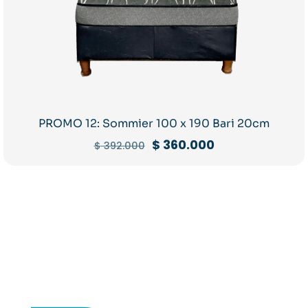
PROMO 12: Sommier 100 x 190 Bari 20cm
El
El
$
360.000
$
392.000
precio
precio
original
actual
era:
es:
$ 392.000.
$ 360.000.