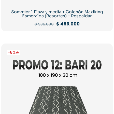
Sommier 1 Plaza y media + Colchón Maxiking
Esmeralda (Resortes) + Respaldar
El
El
$
496.000
$
536.000
precio
precio
original
actual
era:
es:
$ 536.000.
$ 496.000.
-8%🔥