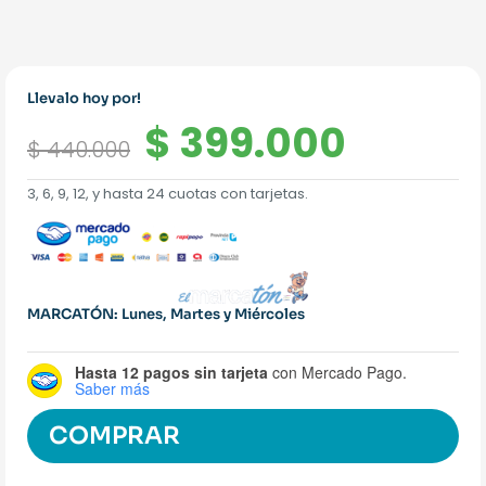
Llevalo hoy por!
El
El
$
399.000
$
440.000
precio
precio
3, 6, 9, 12, y hasta 24 cuotas con tarjetas.
original
actual
era:
es:
$ 440.000.
$ 399.
MARCATÓN: Lunes, Martes y Miércoles
Hasta 12 pagos sin tarjeta
con Mercado Pago.
Saber más
COMPRAR