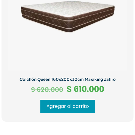
Colchón Queen 160x200x30cm Maxiking Zafiro
El
El
$
610.000
$
620.000
precio
precio
original
actual
Agregar al carrito
era:
es:
$ 620.000.
$ 610.0