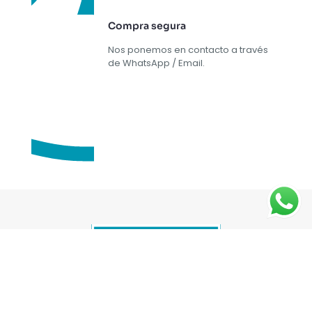
Compra segura
Nos ponemos en contacto a través
de WhatsApp / Email.
Renová tu Hogar con nosotros, tenemos
todo lo que necesitas para darle un estilo
único a tu casa.